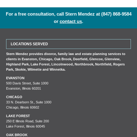
For a free consultation, call Stern Mendez at
(847) 868-9584
or
contact us
.
LOCATIONS SERVED
Stern Mendez provides divorce, family law and estate planning services to
clients in
Evanston
,
Chicago
,
Oak Brook
,
Deerfield
,
Glencoe
,
Glenview
,
Highland Park
,
Lake Forest
,
Lincolnwood
,
Northbrook
,
Northfield
,
Rogers
Park
,
Skokie
,
Wilmette
and
Winnetka
.
EVANSTON
500 Davis Street, Suite 1000
Evanston, Illinois 60201
CHICAGO
33 N. Dearborn St., Suite 1000
Chicago, Illinois 60602
LAKE FOREST
250 E Illinois Road, Suite 200
Lake Forest, Illinois 60045
OAK BROOK