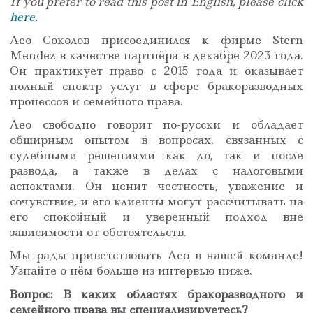
If you prefer to read this post in English, please click
here.
Лео Соколов присоединился к фирме Stern
Mendez в качестве партнёра в декабре 2023 года.
Он практикует право с 2015 года и оказывает
полный спектр услуг в сфере бракоразводных
процессов и семейного права.
Лео свободно говорит по-русски и обладает
обширным опытом в вопросах, связанных с
судебными решениями как до, так и после
развода, а также в делах с налоговыми
аспектами. Он ценит честность, уважение и
сочувствие, и его клиенты могут рассчитывать на
его спокойный и уверенный подход вне
зависимости от обстоятельств.
Мы рады приветствовать Лео в нашей команде!
Узнайте о нём больше из интервью ниже.
Вопрос: В каких областях бракоразводного и
семейного права вы специализируетесь?