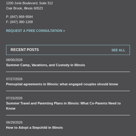
1200 Jorie Boulevard, Suite 312
Oak Brook, Illinois 60523
P:
(847) 868-9584
F: (847) 380-1268
REQUEST A FREE CONSULTATION >
RECENT POSTS
SEE ALL
08/06/2026
Summer Camp, Vacations, and Custody in Illinois
07/27/2026
Prenuptial agreements in Illinois: what engaged couples should know
07/15/2026
Summer Travel and Parenting Plans in Illinois: What Co-Parents Need to
Know
06/29/2026
How to Adopt a Stepchild in Illinois