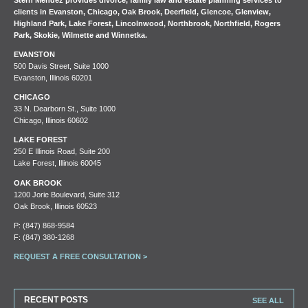
clients in
Evanston
,
Chicago
,
Oak Brook
,
Deerfield
,
Glencoe
,
Glenview
,
Highland Park
,
Lake Forest
,
Lincolnwood
,
Northbrook
,
Northfield
,
Rogers
Park
,
Skokie
,
Wilmette
and
Winnetka
.
EVANSTON
500 Davis Street, Suite 1000
Evanston, Illinois 60201
CHICAGO
33 N. Dearborn St., Suite 1000
Chicago, Illinois 60602
LAKE FOREST
250 E Illinois Road, Suite 200
Lake Forest, Illinois 60045
OAK BROOK
1200 Jorie Boulevard, Suite 312
Oak Brook, Illinois 60523
P:
(847) 868-9584
F: (847) 380-1268
REQUEST A FREE CONSULTATION >
RECENT POSTS
SEE ALL